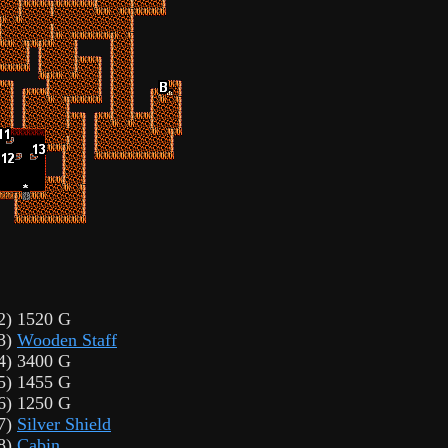
2) 1520 G
3)
Wooden Staff
4) 3400 G
5) 1455 G
6) 1250 G
7)
Silver Shield
8)
Cabin