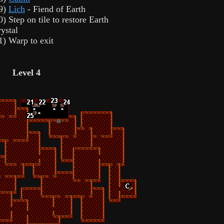
9)
Lich
- Fiend of Earth
0) Step on tile to restore Earth
rystal
1) Warp to exit
Level 4