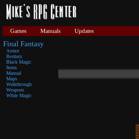
Games
Manuals
Updates
Final Fantasy
Armor
Bestiary
Black Magic
Items
Manual
Maps
Walkthrough
Weapons
White Magic