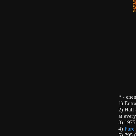
* - ene
1) Entra
2) Hall 
at every
3) 1975
4)
Pure
5) 795 