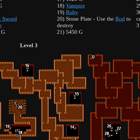
G
18)
Vampire
2
19)
Ruby
3
l Sword
20) Stone Plate - Use the
Rod
to
c
n
destroy
3
 G
21) 5450 G
Level 3