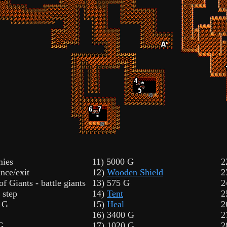
mies
11) 5000 G
2
nce/exit
12)
Wooden Shield
2
of Giants - battle giants
13) 575 G
2
 step
14)
Tent
2
 G
15)
Heal
2
16) 3400 G
2
G
17) 1020 G
2